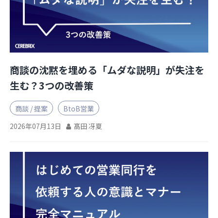
お役立ち資料
商談の沈黙を埋める「ムダな説明」が失注を
生む？3つの改善策
商談 / 提案
BtoB営業
2026年07月13日
髙田 冴夏