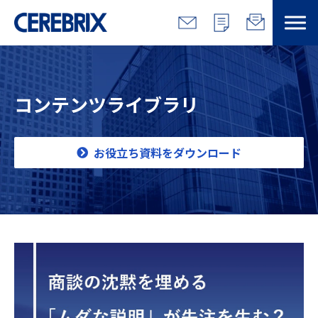
特長
コンテンツライブラリ
解決できる課題
サービス
お役立ち資料をダウンロード
事例
コラム/営総研
セミナー
会社情報