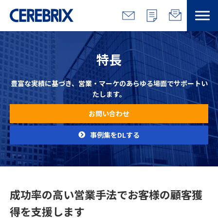
特長
特長
解決できる課題
豊富な実績に基づき、営業・マーケのあらゆる場面でサポートい
たします。
サービス
お問い合わせ
事例
事例集をDLする
コラム/営総研
セミナー
成功率の高い営業手法でお客様の顧客獲
得を支援します
会社情報