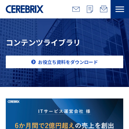
特長
コンテンツライブラリ
解決できる課題
サービス
お役立ち資料をダウンロード
事例
コラム/営総研
セミナー
会社情報