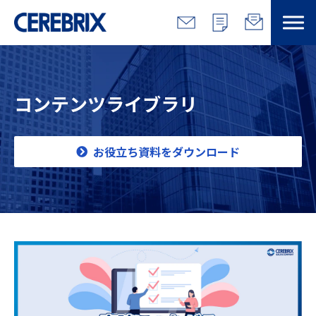
特長
コンテンツライブラリ
解決できる課題
サービス
お役立ち資料をダウンロード
事例
コラム/営総研
セミナー
会社情報