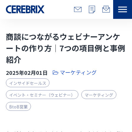
特長
商談につながるウェビナーアンケ
解決できる課題
ートの作り方｜7つの項目例と事例
紹介
サービス
マーケティング
2025年02月01日
事例
インサイドセールス
コラム/営総研
イベント・セミナー（ウェビナー）
マーケティング
BtoB営業
セミナー
会社情報