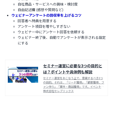
自社商品・サービスへの興味・検討度
自由記述欄 (感想や質問など)
ウェビナーアンケートの回収率を上げるコツ
回答者へ特典を用意する
アンケート項目を増やしすぎない
ウェビナー中にアンケート回答を依頼する
ウェビナー終了後、自動でアンケートが表示される設定
にする
セミナー運営に必要な3つの目的と
は？ポイントや具体例も解説
セミナー運営をおこなう上で、意識するべき3つ
の目的。それは、「リード獲得」「顧客獲得、フ
ァン作り」「案件・商談獲得」です。イベント活
動によって指名検索を増やしたセレブリックスの
株式会社セレブリックス
コンテンツや、目的別に気をつけるポイントもご
紹介します。