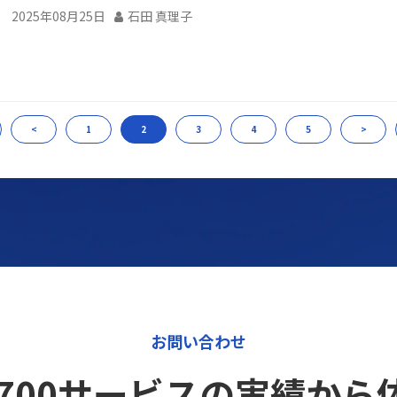
2025年08月25日
石田 真理子
<
1
2
3
4
5
>
お問い合わせ
12,700サービスの実績か