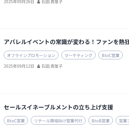
2025年09月26日
石田 真理子
アパレルイベントの常識が変わる！ファンを熱
オフラインプロモーション
マーケティング
BtoC営業
2025年09月12日
石田 真理子
セールスイネーブルメントの立ち上げ支援
BtoC営業
リテール領域向け営業代行
BtoB営業
営業