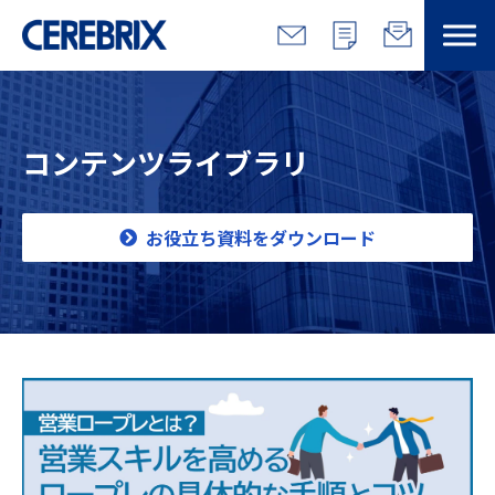
特長
コンテンツライブラリ
解決できる課題
サービス
お役立ち資料をダウンロード
事例
コラム/営総研
セミナー
会社情報