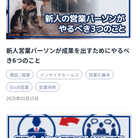
新人営業パーソンが成果を出すためにやるべ
き6つのこと
商談 / 提案
インサイドセールス
営業の基本
BtoB営業
営業研修
2025年01月15日