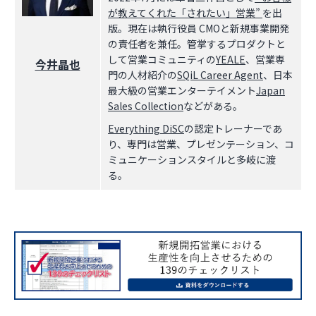
が教えてくれた「されたい」営業”
を出
版。現在は執行役員 CMOと新規事業開発
の責任者を兼任。管掌するプロダクトと
して営業コミュニティの
YEALE
、営業専
今井晶也
門の人材紹介の
SQiL Career Agent
、日本
最大級の営業エンターテイメント
Japan
Sales Collection
などがある。
Everything DiSC
の認定トレーナーであ
り、専門は営業、プレゼンテーション、コ
ミュニケーションスタイルと多岐に渡
る。