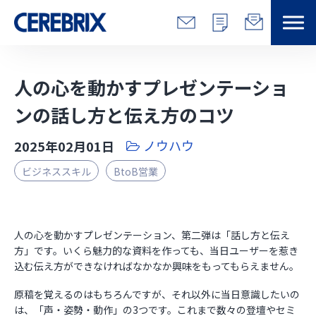
特長
人の心を動かすプレゼンテーショ
解決できる課題
ンの話し方と伝え方のコツ
ノウハウ
2025年02月01日
サービス
ビジネススキル
BtoB営業
事例
コラム/営総研
人の心を動かすプレゼンテーション、第二弾は「話し方と伝え
方」です。いくら魅力的な資料を作っても、当日ユーザーを惹き
込む伝え方ができなければなかなか興味をもってもらえません。
セミナー
原稿を覚えるのはもちろんですが、それ以外に当日意識したいの
会社情報
は、「声・姿勢・動作」の3つです。これまで数々の登壇やセミ