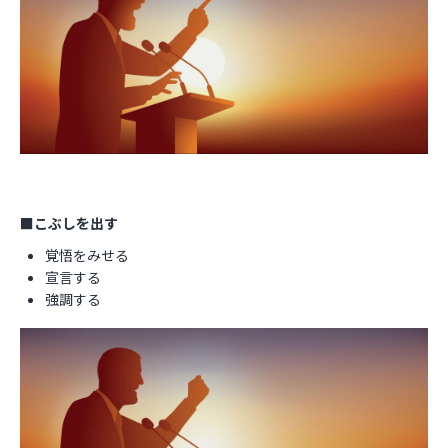
■こぶしを出す
覚悟をみせる
宣言する
強調する