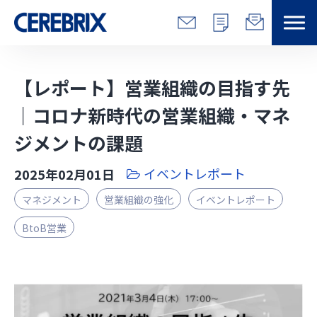
特長
【レポート】営業組織の目指す先
解決できる課題
｜コロナ新時代の営業組織・マネ
ジメントの課題
サービス
イベントレポート
2025年02月01日
事例
マネジメント
営業組織の強化
イベントレポート
コラム/営総研
BtoB営業
セミナー
会社情報