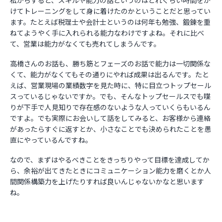
私からすると、スキルや能力の話というのはどれぐらい時間をか
けてトレーニングをして身に着けたのかということだと思ってい
ます。たとえば税理士や会計士というのは何年も勉強、鍛錬を重
ねてようやく手に入れられる能力なわけですよね。それに比べ
て、営業は能力がなくても売れてしまうんです。
高橋さんのお話も、勝ち筋とフェーズのお話で能力は一切関係な
くて、能力がなくてもその通りにやれば成果は出るんです。たと
えば、営業現場の業績数字を見た時に、特に目立つトップセール
スっているじゃないですか。でも、そんなトップセールスでも喋
りが下手で人見知りで存在感のないような人っていくらもいるん
ですよ。でも実際にお会いして話をしてみると、お客様から連絡
があったらすぐに返すとか、小さなことでも決められたことを愚
直にやっているんですね。
なので、まずはやるべきことをきっちりやって目標を達成してか
ら、余裕が出てきたときにコミュニケーション能力を磨くとか人
間関係構築力を上げたりすれば良いんじゃないかなと思います
ね。