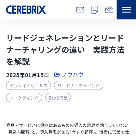
特長
リードジェネレーションとリード
解決できる課題
ナーチャリングの違い｜実践方法
を解説
サービス
ノウハウ
2025年01月15日
事例
インサイドセールス
リードナーチャリング
コラム/営総研
マーケティング
BtoB営業
セミナー
商品・サービスに興味はあるものの導入の意思が固まっていない
｢見込み顧客｣と、導入意思がある｢今すぐ顧客｣。後者に営業を仕
会社情報