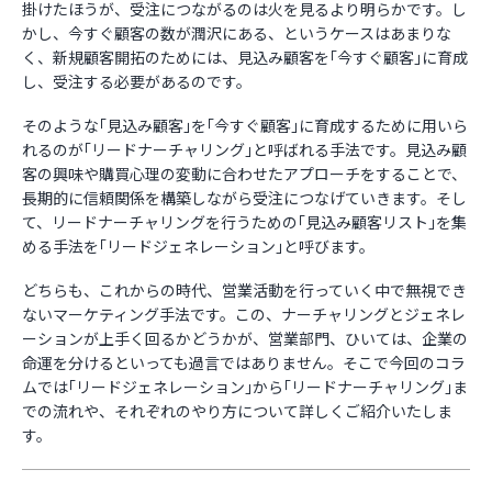
掛けたほうが、受注につながるのは火を見るより明らかです。し
かし、今すぐ顧客の数が潤沢にある、というケースはあまりな
お役立ち資料
く、新規顧客開拓のためには、見込み顧客を｢今すぐ顧客｣に育成
し、受注する必要があるのです。
そのような｢見込み顧客｣を｢今すぐ顧客｣に育成するために用いら
れるのが｢リードナーチャリング｣と呼ばれる手法です。見込み顧
客の興味や購買心理の変動に合わせたアプローチをすることで、
長期的に信頼関係を構築しながら受注につなげていきます。そし
て、リードナーチャリングを行うための｢見込み顧客リスト｣を集
める手法を｢リードジェネレーション｣と呼びます。
どちらも、これからの時代、営業活動を行っていく中で無視でき
ないマーケティング手法です。この、ナーチャリングとジェネレ
ーションが上手く回るかどうかが、営業部門、ひいては、企業の
命運を分けるといっても過言ではありません。そこで今回のコラ
ムでは｢リードジェネレーション｣から｢リードナーチャリング｣ま
での流れや、それぞれのやり方について詳しくご紹介いたしま
す。