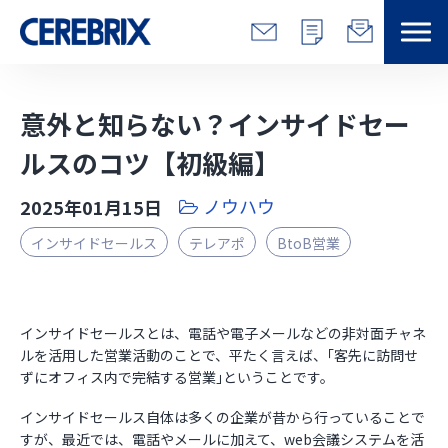
特長
意外と知らない？インサイドセー
解決できる課題
ルスのコツ【初級編】
ノウハウ
2025年01月15日
サービス
インサイドセールス
テレアポ
BtoB営業
事例
コラム/営総研
インサイドセールスとは、電話や電子メールなどの非対面チャネ
ルを活用した営業活動のことで、平たく言えば、｢客先に訪問せ
ずにオフィス内で完結する営業｣ということです。
セミナー
インサイドセールス自体は多くの企業が昔から行っていることで
会社情報
すが、最近では、電話やメールに加えて、web会議システムを活