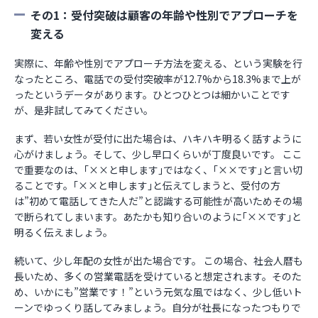
その1：受付突破は顧客の年齢や性別でアプローチを
変える
実際に、年齢や性別でアプローチ方法を変える、という実験を行
なったところ、電話での受付突破率が12.7%から18.3%まで上が
ったというデータがあります。ひとつひとつは細かいことです
が、是非試してみてください。
まず、若い女性が受付に出た場合は、ハキハキ明るく話すように
心がけましょう。そして、少し早口くらいが丁度良いです。 ここ
で重要なのは、｢××と申します｣ではなく、｢××です｣と言い切
ることです。｢××と申します｣と伝えてしまうと、受付の方
は”初めて電話してきた人だ”と認識する可能性が高いためその場
で断られてしまいます。あたかも知り合いのように｢××です｣と
明るく伝えましょう。
続いて、少し年配の女性が出た場合です。 この場合、社会人暦も
長いため、多くの営業電話を受けていると想定されます。そのた
め、いかにも”営業です！”という元気な風ではなく、少し低いト
ーンでゆっくり話してみましょう。自分が社長になったつもりで