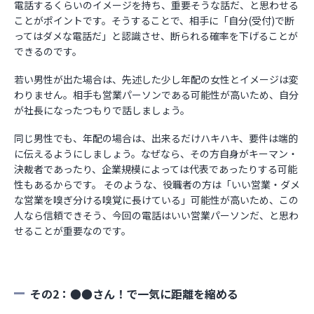
電話するくらいのイメージを持ち、重要そうな話だ、と思わせる
ことがポイントです。そうすることで、相手に「自分(受付)で断
ってはダメな電話だ」と認識させ、断られる確率を下げることが
できるのです。
若い男性が出た場合は、先述した少し年配の女性とイメージは変
わりません。相手も営業パーソンである可能性が高いため、自分
が社長になったつもりで話しましょう。
同じ男性でも、年配の場合は、出来るだけハキハキ、要件は端的
に伝えるようにしましょう。なぜなら、その方自身がキーマン・
決裁者であったり、企業規模によっては代表であったりする可能
性もあるからです。 そのような、役職者の方は「いい営業・ダメ
な営業を嗅ぎ分ける嗅覚に長けている」可能性が高いため、この
人なら信頼できそう、今回の電話はいい営業パーソンだ、と思わ
せることが重要なのです。
その2：●●さん！で一気に距離を縮める