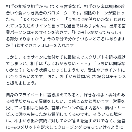
相手の相槌や相手から出てくる言葉など、相手の反応は興味の度
合いや食いつき具合のバロメーターです。相槌のトーンが変わっ
たら、「よくわからないな…」「うちには関係ないかな」と思わ
れている失注のサインと言っても過言ではありません。 出来る営
業パーソンはそのサインを逃さず、｢何か引っかかってらっしゃ
る部分ありますか？｣｢今の部分で分かりづらいところはあります
か？｣とすぐさまフォローを入れます。
しかし、そのサインに気付かずに最後までスクリプトを読み続け
てしまうと、相手は「よくわからない・・・」「うちには関係な
いかな？」という状態になってしまうので、受注やアポイントに
は至りづらいのです。 また、相手から質問が出た場合はチャンス
と捉えましょう。
自身のプライベートに置き換えてみると、好きな相手・興味のあ
る相手だからこそ質問をしたい、と感じるかと思います。営業を
受けている相手も同様、営業パーソンの話す内容や、商材・サー
ビスに興味も持ったから質問してくるのです。 そういった場合
は、相手から出た質問に対してただ答えを返すだけでなく、返答
に＋αのメリットを訴求してクロージングに持っていけるように