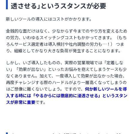
透させる｣というスタンスが必要
新しいツールの導入にはコストがかかります。
金銭的な面だけはなく、少なからず今までのやり方を変えるため
の労力、いわゆるスイッチングコストもかかってきます。（もち
ろんサービス選定者は導入検討や社内調整の労力も…！） つま
り、組織としてかなり大きな負荷が発生することになります。
しかし、いざ導入したものの、実際の営業現場では「定着しな
い」「効果が出ない」といったお悩みを抱えてしまうケースも少
なくありません。加えて、一度導入して効果が出なかった場合、
再度チャレンジする際のハードルがより一層高くなってしまうの
はご想像に難くないでしょう。ですので、
何か新しいツールを導
入する時には「やるからには徹底的に浸透させる」というスタン
スが非常に重要
です。