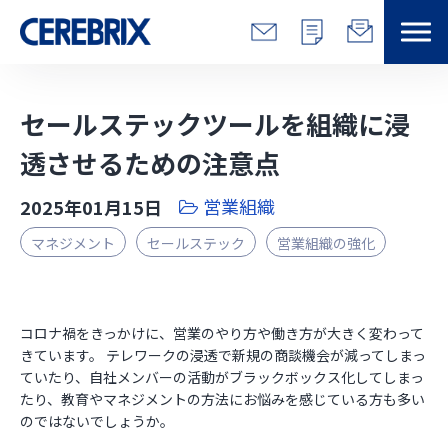
特長
セールステックツールを組織に浸
解決できる課題
透させるための注意点
営業組織
2025年01月15日
サービス
マネジメント
セールステック
営業組織の強化
事例
コラム/営総研
コロナ禍をきっかけに、営業のやり方や働き方が大きく変わって
きています。 テレワークの浸透で新規の商談機会が減ってしまっ
ていたり、自社メンバーの活動がブラックボックス化してしまっ
セミナー
たり、教育やマネジメントの方法にお悩みを感じている方も多い
のではないでしょうか。
会社情報