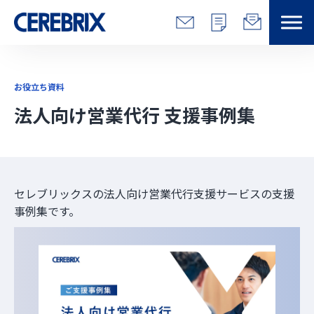
特長
お役立ち資料
解決できる課題
法人向け営業代行 支援事例集
サービス
事例
セレブリックスの法人向け営業代行支援サービスの支援
事例集です。
コラム/営総研
セミナー
会社情報