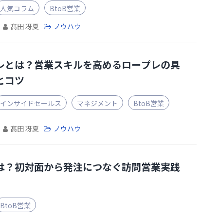
人気コラム
BtoB営業
髙田 冴夏
ノウハウ
レとは？営業スキルを高めるロープレの具
とコツ
インサイドセールス
マネジメント
BtoB営業
髙田 冴夏
ノウハウ
は？初対面から発注につなぐ訪問営業実践
BtoB営業