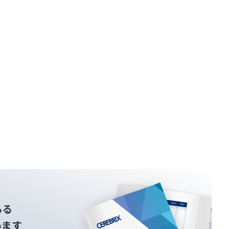
ある
います