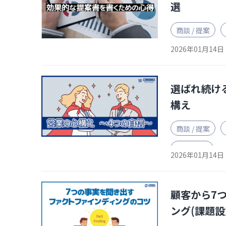
選
商談 / 提案
2026年01月14日
選ばれ続け
構え
商談 / 提案
BtoB営業
2026年01月14日
顧客から7
ング(課題設