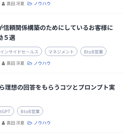
髙田 冴夏
ノウハウ
が信頼関係構築のためにしているお客様に
動５選
インサイドセールス
マネジメント
BtoB営業
髙田 冴夏
ノウハウ
Tから理想の回答をもらうコツとプロンプト実
atGPT
BtoB営業
髙田 冴夏
ノウハウ