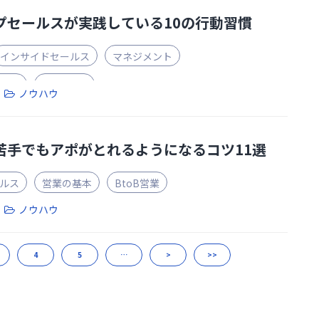
プセールスが実践している10の行動習慣
インサイドセールス
マネジメント
セス
BtoB営業
ノウハウ
苦手でもアポがとれるようになるコツ11選
ルス
営業の基本
BtoB営業
ノウハウ
4
5
…
>
>>