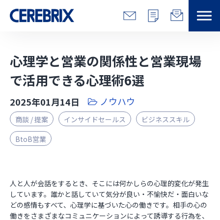
特長
心理学と営業の関係性と営業現場
解決できる課題
で活用できる心理術6選
ノウハウ
2025年01月14日
サービス
商談 / 提案
インサイドセールス
ビジネススキル
事例
BtoB営業
コラム/営総研
人と人が会話をするとき、そこには何かしらの心理的変化が発生
セミナー
しています。誰かと話していて気分が良い・不愉快だ・面白いな
どの感情もすべて、心理学に基づいた心の働きです。相手の心の
会社情報
働きをさまざまなコミュニケーションによって誘導する行為を、