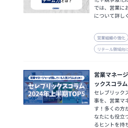
では、営業に
について詳し
営業組織の強化
リテール領域向
営業マネー
ックスコラム2
セレブリックス
事を、営業マ
す！多くの方
なたにも役立
るヒントを持