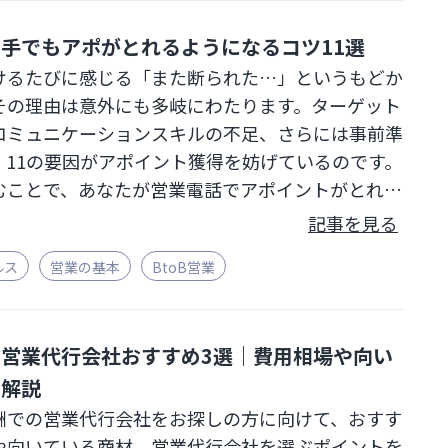
手でもアポがとれるようになるコツ11選
けるたびに感じる「また断られた…」というもどか
その理由は意外にも多岐にわたります。ターゲット
コミュニケーションスキルの不足、さらには事前準
、11の要因がアポイント獲得を妨げているのです。
むことで、あなたが営業電話でアポイントがとれな
個の改善のコツがわかります。記事を読み終える頃に
記事を見る
営業なんて向いてない」「もう何をしたらいいのか
ルス
営業の基本
BtoB営業
そんな気持ちはスッと消え去ることでしょう。
営業代行会社おすすめ3選｜費用相場や向い
も解説
酬での営業代行会社をお探しの方に向けて、おすす
や向いている商材、営業代行会社を選ぶポイントを