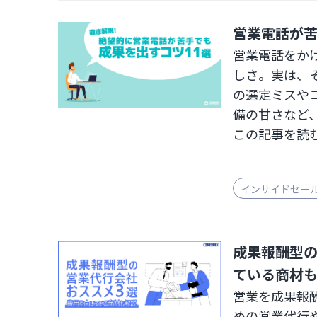
営業電話が苦
営業電話をか
しさ。実は、
の選定ミスや
備の甘さなど
この記事を読
い理由と11
は「わたしは
インサイドセー
わからない」
成果報酬型の
ている商材
営業を成果報
めの営業代行