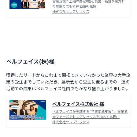
営業支援で上期の商談8割を創出！新規事業方針
の舵取りでも介在価値を発揮
株式会社セレブリックス
ベルフェイス(株)様
獲得したリードからこれまで開拓できていなかった業界の大手企
業の受注までしていただき、展示会から受注に至るまでの一連の
活動での成果はベルフェイス社内でもかなり盛り上がりました。
ベルフェイス株式会社 様
ベ‌ル‌フェ‌イ‌ス‌が‌実‌践‌す‌る‌“営‌業‌変‌革‌支‌援”‌ ‌。事‌業‌拡‌
大‌フェー‌ズ‌で‌セ‌レ‌ブ‌リッ‌ク‌ス‌を‌指‌名‌す‌る‌理‌由
株式会社セレブリックス