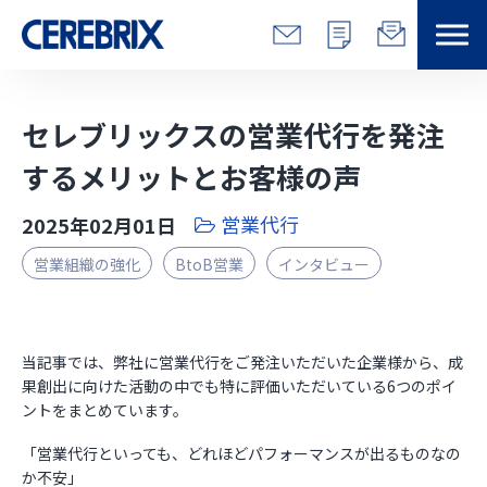
特長
セレブリックスの営業代行を発注
解決できる課題
するメリットとお客様の声
営業代行
2025年02月01日
サービス
営業組織の強化
BtoB営業
インタビュー
事例
コラム/営総研
当記事では、弊社に営業代行をご発注いただいた企業様から、成
果創出に向けた活動の中でも特に評価いただいている6つのポイ
ントをまとめています。
セミナー
「営業代行といっても、どれほどパフォーマンスが出るものなの
会社情報
か不安」