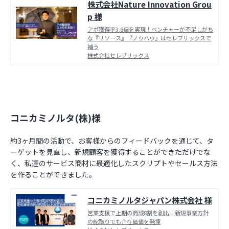
株式会社Nature Innovation Grou
p 様
アポ獲得率3.8倍を実現！ベンチャーが不足しがち
な『リソース』『ノウハウ』はセレブリックスで
補う
株式会社セレブリックス
コニカミノルタ(株)様
約3ヶ月間の活動で、お客様からのフィードバックを通じて、タ
ーゲットを見直し、新規顧客を獲得することができただけでな
く、私達のサービス商材に最適化したスクリプトやセールス方法
を作ることができました。
コニカミノルタジャパン株式会社 様
営業支援で上期の商談8割を創出！新規事業方針
の舵取りでも介在価値を発揮