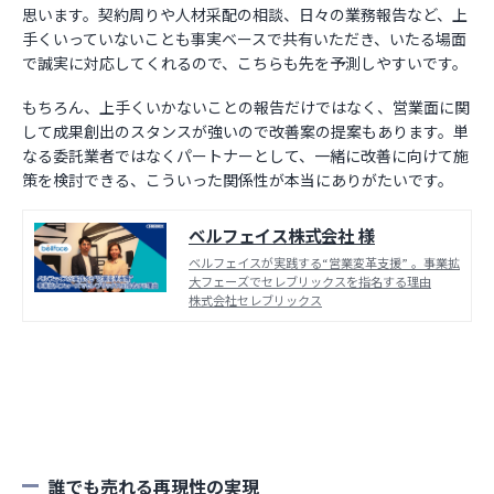
思います。契約周りや人材采配の相談、日々の業務報告など、上
手くいっていないことも事実ベースで共有いただき、いたる場面
で誠実に対応してくれるので、こちらも先を予測しやすいです。
もちろん、上手くいかないことの報告だけではなく、営業面に関
して成果創出のスタンスが強いので改善案の提案もあります。単
なる委託業者ではなくパートナーとして、一緒に改善に向けて施
策を検討できる、こういった関係性が本当にありがたいです。
ベルフェイス株式会社 様
ベ‌ル‌フェ‌イ‌ス‌が‌実‌践‌す‌る‌“営‌業‌変‌革‌支‌援”‌ ‌。事‌業‌拡‌
大‌フェー‌ズ‌で‌セ‌レ‌ブ‌リッ‌ク‌ス‌を‌指‌名‌す‌る‌理‌由
株式会社セレブリックス
誰でも売れる再現性の実現