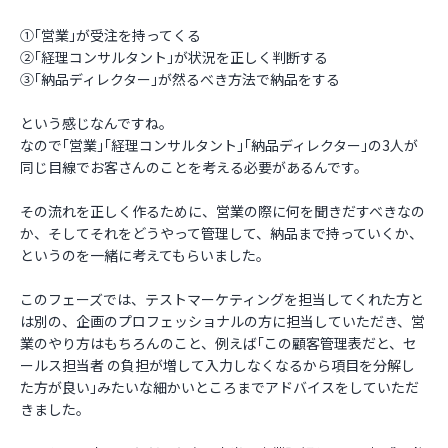
①｢営業｣が受注を持ってくる
②｢経理コンサルタント｣が状況を正しく判断する
③｢納品ディレクター｣が然るべき方法で納品をする
という感じなんですね。
なので｢営業｣｢経理コンサルタント｣｢納品ディレクター｣の3人が
同じ目線でお客さんのことを考える必要があるんです。
その流れを正しく作るために、営業の際に何を聞きだすべきなの
か、そしてそれをどうやって管理して、納品まで持っていくか、
というのを一緒に考えてもらいました。
このフェーズでは、テストマーケティングを担当してくれた方と
は別の、企画のプロフェッショナルの方に担当していただき、営
業のやり方はもちろんのこと、例えば｢この顧客管理表だと、セ
ールス担当者 の負担が増して入力しなくなるから項目を分解し
た方が良い｣みたいな細かいところまでアドバイスをしていただ
きました。