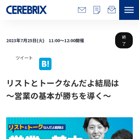
特長
終
2023年7月25日(火) 11:00～12:00開催
了
解決できる課題
ツイート
サービス
リストとトークなんだよ結局は 
事例
～営業の基本が勝ちを導く～
コラム/営総研
セミナー
会社情報