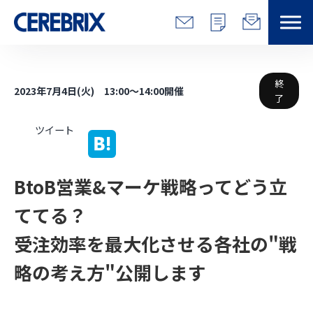
特長
終
2023年7月4日(火) 13:00～14:00開催
了
解決できる課題
ツイート
サービス
BtoB営業&マーケ戦略ってどう立
事例
ててる？
コラム/営総研
受注効率を最大化させる各社の"戦
セミナー
略の考え方"公開します
会社情報