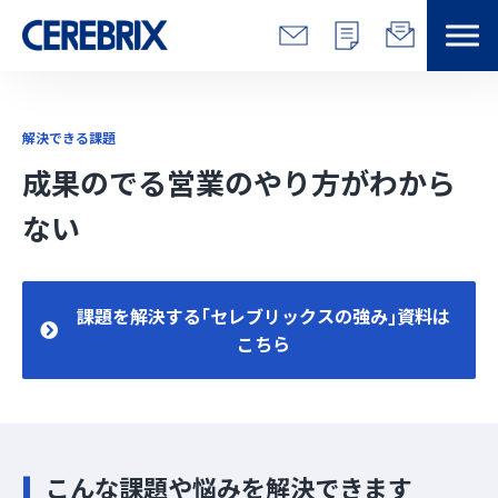
特長
解決できる課題
解決できる課題
成果のでる営業のやり方がわから
ない
サービス
事例
課題を解決する｢セレブリックスの強み｣資料は
こちら
コラム/営総研
セミナー
こんな課題や悩みを解決できます
会社情報