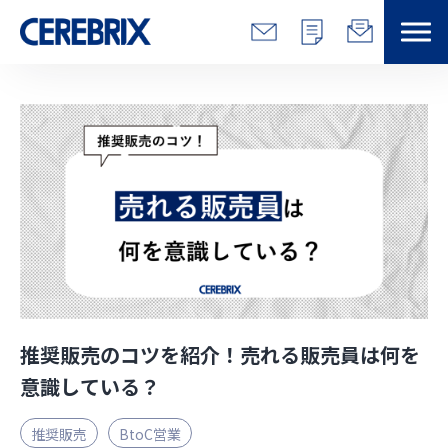
特長
解決できる課題
サービス
事例
コラム/営総研
推奨販売のコツを紹介！売れる販売員は何を
セミナー
意識している？
推奨販売
BtoC営業
会社情報