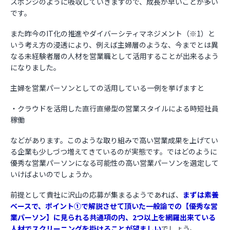
スポンジのように吸収していきますので、成長が早いことが多い
です。
また昨今のIT化の推進やダイバーシティマネジメント（※1）と
いう考え方の浸透により、例えば主婦層のような、今までとは異
なる未経験者層の人材を営業職として活用することが出来るよう
になりました。
主婦を営業パーソンとしての活用している一例を挙げますと
・クラウドを活用した直行直帰型の営業スタイルによる時短社員
稼働
などがあります。このような取り組みで高い営業成果を上げてい
る企業も少しづつ増えてきているのが実態です。ではどのように
優秀な営業パーソンになる可能性の高い営業パーソンを選定して
いけばよいのでしょうか。
前提として貴社に沢山の応募が集まるようであれば、
まずは素養
ベースで、ポイント①で解説させて頂いた一般論での【優秀な営
業パーソン】に見られる共通項の内、2つ以上を網羅出来ている
人材でスクリーニングを掛けることが望ましい
でしょう。