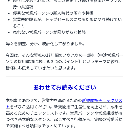
時代に左右されない、常に成果を上げ続ける営業パーソンの
持つ共通項
お役立ち資料
優秀な営業パーソンの新人時代の傾向や特徴
営業未経験者が、トップセールスになるためにやり続けてい
ること
売れない営業パーソンが陥りがちな状態
等々を調査、分析、統計化して参りました。
今回は、そんな弊社の17年間のノウハウの一部を【中途営業パー
ソンの採用成功における３つのポイント】というテーマに絞り、
皆様にお伝えしていきたいと思います。
あわせてお読みください
本記事とあわせて、営業力を高めるための
新規開拓チェックリス
ト
をぜひご活用ください。新規開拓で生産性を向上させ、成果を
高めるためのチェックリストです。営業パーソンや営業組織が持
つべき基本的なスタンス、起こすべき行動から、実際の営業活動
で実施すべき項目までまとめています。