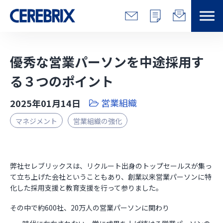
特長
優秀な営業パーソンを中途採用す
解決できる課題
る３つのポイント
営業組織
2025年01月14日
サービス
マネジメント
営業組織の強化
事例
コラム/営総研
弊社セレブリックスは、リクルート出身のトップセールスが集っ
て立ち上げた会社ということもあり、創業以来営業パーソンに特
化した採用支援と教育支援を行って参りました。
セミナー
その中で約600社、20万人の営業パーソンに関わり
会社情報