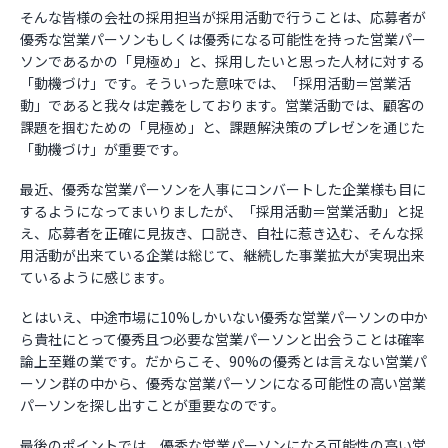
そんな皆様の会社の採用担当が採用活動で行うことは、応募者が
優秀な営業パーソンもしくは優秀になる可能性を持った営業パー
ソンであるかの「見極め」と、採用したいと思った人材に対する
「動機づけ」です。そういった意味では、「採用活動＝営業活
動」であると我々は定義をしております。営業活動では、顧客の
課題を掴むための「見極め」と、課題解決策のプレゼンを通じた
「動機づけ」が重要です。
最近、優秀な営業パーソンを人事にコンバートした企業様も目に
するようになってまいりましたが、「採用活動＝営業活動」と捉
え、応募者を正確に見抜き、口説き、自社に惹き込む、そんな採
用活動が出来ている企業は総じて、継続した事業拡大が実現出来
ているように感じます。
とはいえ、中途市場に10%しかいない優秀な営業パーソンの中か
ら貴社にとって優秀且つ必要な営業パーソンと出会うことは確率
論上至難の業です。だからこそ、90%の優秀とは言えない営業パ
ーソン群の中から、優秀な営業パーソンになる可能性の高い営業
パーソンを探し出すことが重要なのです。
最後のポイントでは、優秀な営業パーソンになる可能性の高い営