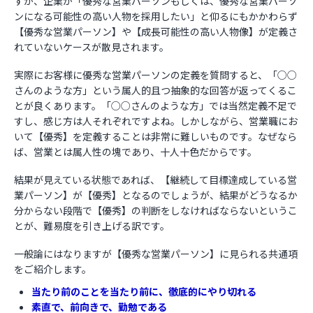
すが、企業が「優秀な営業パーソンもしくは、優秀な営業パーソ
ンになる可能性の高い人物を採用したい」と仰るにもかかわらず
【優秀な営業パーソン】や【成長可能性の高い人物像】が定義さ
れていないケースが散見されます。
実際にお客様に優秀な営業パーソンの定義を質問すると、「○○
さんのような方」という属人的且つ抽象的な回答が返ってくるこ
とが良くあります。「○○さんのような方」では当然定義不足で
すし、感じ方は人それぞれですよね。しかしながら、営業職にお
いて【優秀】を定義することは非常に難しいものです。なぜなら
ば、営業とは属人性の塊であり、十人十色だからです。
結果が見えている状態であれば、【継続して目標達成している営
業パーソン】が【優秀】となるのでしょうが、結果がどうなるか
分からない段階で【優秀】の判断をしなければならないというこ
とが、難易度を引き上げる訳です。
一般論にはなりますが【優秀な営業パーソン】に見られる共通項
をご紹介します。
当たり前のことを当たり前に、徹底的にやり切れる
素直で、前向きで、勤勉である