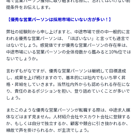
場で営業パーソン獲得に取り組まれる際に、忘れてはいけない前
提条件をお伝えします。
【優秀な営業パーソンは採用市場にいない方が多い！】
弊社の経験則から申し上げますと、中途市場で世の中一般的に言
われる優秀な営業パーソンは、「ほぼいない」と言っても過言で
はないでしょう。感覚値ですが優秀な営業パーソンの存在率は、
中途市場にいる営業パーソンの全体母数から鑑みると10%位では
ないでしょうか。
言わずもがなですが、優秀な営業パーソンは継続して目標達成
し、成果を上げ続けますので、基本的には社内でもいち早く昇
格・昇給をしていきます。当然社内外からも認められる存在にな
り、責任のあるポジションを担い、登り詰めていくことが多いで
しょう。
またこのような優秀な営業パーソンが転職する際は、中途求人媒
体などはまず見ません。人材紹介会社やスカウト会社に登録する
か、もしくは自分で独立するか、顧客や競合に引き抜かれるか、
縁故で声を掛けられるか、が主流でしょう。