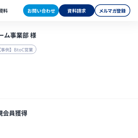
資料
お問い合わせ
資料請求
メルマガ登録
ーム事業部 様
【事例】BtoC営業
規会員獲得