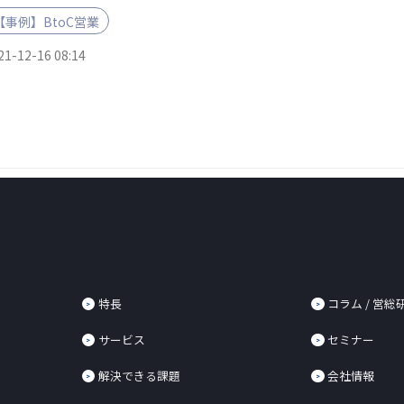
【事例】BtoC営業
21-12-16 08:14
特長
コラム / 営総
サービス
セミナー
解決できる課題
会社情報