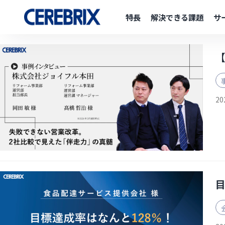
特長
解決できる課題
サ
20