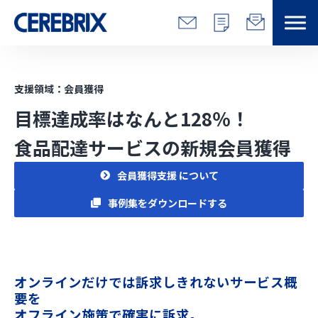
特長
支援領域：会員獲得
解決できる課題
目標達成率はなんと128％！
食品配達サービスの新規会員獲得
サービス
会員獲得支援 について
事例
事例集をダウンロードする
コラム/営総研
セミナー
オンラインだけでは訴求しきれないサービス概
要を
会社情報
オフライン施策で確実に訴求。