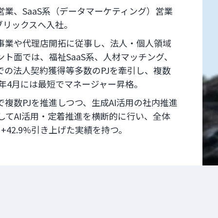
業、SaaS系（データマーケティング）営業
レブリックスへ入社。
事業や代理店開拓に従事し、法人・個人領域
ト面では、福祉SaaS系、人材マッチング、
での法人契約獲得等多数のPJを牽引し、複数
4年4月には最短でマネージャー昇格。
複数PJを推進しつつ、生成AI活用の社内推進
対してAI活用・定着推進を横断的に行い、全体
を+42.9%引き上げた実績を持つ。