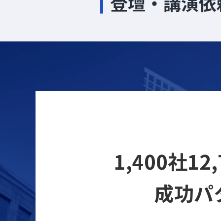
登壇・講演依
1,400社
成功パ