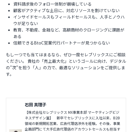
資料請求後のフォロー体制が崩壊している
顧客がアクティブな土日に、対応リソースを割けていない
インサイドセールスもフィールドセールスも、人手とノウハ
ウが足りない
教育、不動産、金融など、高額商材のクロージングに課題が
ある
信頼できるBtoC営業代行パートナーが見つからない
もし一つでも当てはまるなら、ぜひ一度セレブリックスにご相談
ください。 貴社の「売上最大化」というゴールに向け、デジタル
の"次"を担う「人」の力で、最適なソリューションをご提供しま
す。
石田 真理子
【株式会社セレブリックス MX事業本部 マーケティングビジ
ネスデザイン室】 新卒でセレブリックスに入社以来、B2B
領域の新規開拓営業、広告代理店渉外を経験。その後、事業
企画部門にて大手広告代理店のアカウントセールスも担当す