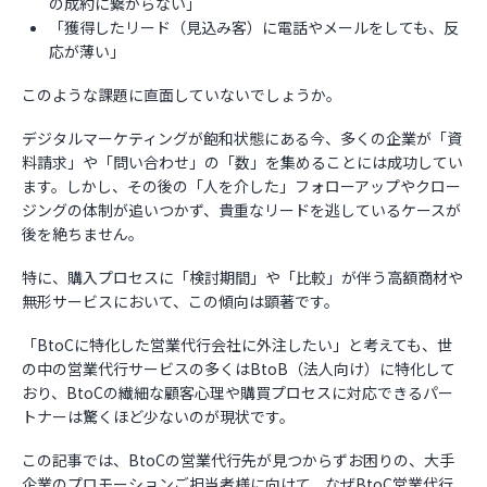
の成約に繋がらない」
「獲得したリード（見込み客）に電話やメールをしても、反
お役立ち資料
応が薄い」
このような課題に直面していないでしょうか。
デジタルマーケティングが飽和状態にある今、多くの企業が「資
料請求」や「問い合わせ」の「数」を集めることには成功してい
ます。しかし、その後の「人を介した」フォローアップやクロー
ジングの体制が追いつかず、貴重なリードを逃しているケースが
後を絶ちません。
特に、購入プロセスに「検討期間」や「比較」が伴う高額商材や
無形サービスにおいて、この傾向は顕著です。
「BtoCに特化した営業代行会社に外注したい」と考えても、世
の中の営業代行サービスの多くはBtoB（法人向け）に特化して
おり、BtoCの繊細な顧客心理や購買プロセスに対応できるパー
トナーは驚くほど少ないのが現状です。
この記事では、BtoCの営業代行先が見つからずお困りの、大手
企業のプロモーションご担当者様に向けて、なぜBtoC営業代行