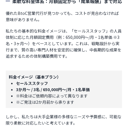
柔軟な料金体系：月額固定から「成果報酬」まで対応
優れたBtoC営業代行が見つかっても、コストが見合わなければ
意味がありません。
私たちの基本的な料金イメージは、「セールススタッフ」の人員
体制に応じた月額固定費用（例：650,000円～/月・1名単価 ※3
名・3ヶ月～）をベースとしています。これは、戦略設計から実
行まで、質の高い専門人材を安定的に確保し、中長期的な成果を
追求するための体制構築費用です。
料金イメージ（基本プラン）
セールススタッフ
3か⽉〜 / 3名 / 650,000円〜/⽉・1名単価
※料金はご依頼内容によって異なります
※ご発注は2か⽉前から承ります
しかし、私たちは大手企業様の多様なニーズや予算感に、可能な
限り柔軟に対応したいと考えています。