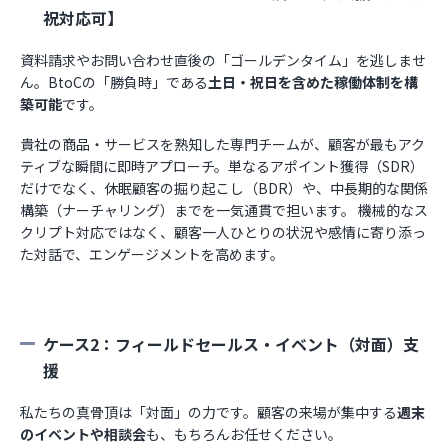
祝対応可】
資料請求やお問い合わせ直後の「ゴールデンタイム」を逃しませ
ん。BtoCの「勝負時」である
土日・祝日を含めた稼働体制を構
築可能
です。
貴社の商品・サービスを熟知した専門チームが、顧客が最もアク
ティブな瞬間に即時アプローチ。単なるアポイント獲得（SDR）
だけでなく、休眠顧客の掘り起こし（BDR）や、中長期的な関係
構築（ナーチャリング）までを一気通貫で担います。 機械的なス
クリプト対応ではなく、顧客一人ひとりの状況や感情に寄り添っ
た対話で、エンゲージメントを高めます。
ケース2：フィールドセールス・イベント（対面）支
援
私たちの真骨頂は「対面」の力です。顧客の来場が集中する
週末
のイベントや相談会
も、もちろんお任せください。