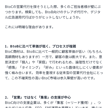
BtoCの営業代行を探そうとした際、多くのご担当者様が壁にぶ
つかります。検索しても、BtoB向けのテレアポ代行や、デジタ
ル広告運用代行ばかりがヒットしないでしょうか。
これには明確な理由があります。
1．BtoBに比べて単価が低く、プロセスが複雑
BtoC商材は、BtoBに比べて一般的に顧客単価が低い（もちろん
高額商材もありますが）一方で、顧客の数は膨大です。また、意
思決定が「個人」や「家庭」で行われるため、論理性だけでなく
「感情」「タイミング」「好み」といった数値化しにくい要素が
強く絡み合います。 効率を重視する従来型の営業代行会社にとっ
て、この不確実性の高いBtoC市場は参入障壁が高いのです。
2．「営業」ではなく「集客」の支援が中心
BtoC向けの支援企業は、多くが「集客（＝リード獲得）」、つ
まりデジタル広告、SEO、SNS運用を専門としています。彼らは