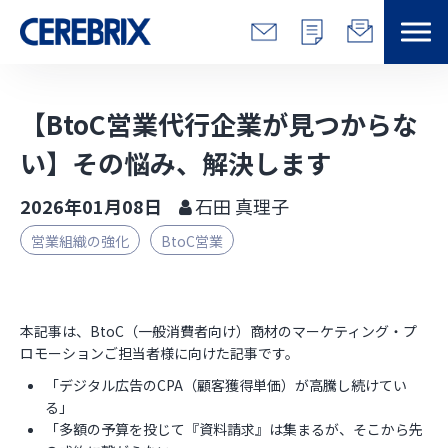
特長
【BtoC営業代行企業が見つからな
解決できる課題
い】その悩み、解決します
2026年01月08日
石田 真理子
サービス
営業組織の強化
BtoC営業
事例
コラム/営総研
本記事は、BtoC（一般消費者向け）商材のマーケティング・プ
ロモーションご担当者様に向けた記事です。
セミナー
「デジタル広告のCPA（顧客獲得単価）が高騰し続けてい
る」
「多額の予算を投じて『資料請求』は集まるが、そこから先
会社情報