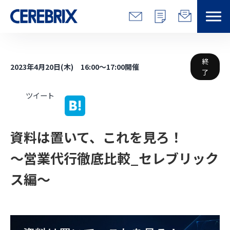
特長
終
2023年4月20日(木) 16:00～17:00開催
了
解決できる課題
ツイート
サービス
資料は置いて、これを見ろ！ 
事例
～営業代行徹底比較_セレブリック
コラム/営総研
ス編～ 
セミナー
会社情報