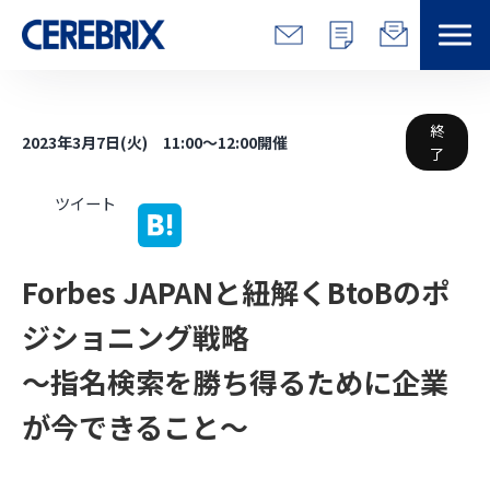
特長
終
2023年3月7日(火) 11:00～12:00開催
了
解決できる課題
ツイート
サービス
Forbes JAPANと紐解くBtoBのポ
事例
ジショニング戦略 
コラム/営総研
～指名検索を勝ち得るために企業
セミナー
が今できること～
会社情報