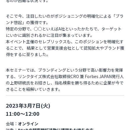
るのが困難な状況です。
そこで今、注目したいのがポジショニングの明確化による「ブラ
ンド想起」の獲得です。
特定の分野で、○○といえばA社といったかたちで、ターゲット
にいかに識別されるかに注目が集まっています。
本イベント主催のセレブリックスも、このポジションを明確化す
ることで、 結果として営業支援会社として認知拡大やブランド獲
得をするに至りました。
本セミナーでは、ブランディングという分野で高い影響力を発揮
する、リンクタイズ株式会社取締役CRO 兼 Forbes JAPAN発行人
の上野研統氏をお招きし、指名検索を勝ち得るために企業が今で
きることを紐解いていきます。
2023年3月7日(火)
11:00～12:00
会場：
オンライン
対象：
BtoBの顧客開拓活動に課題をお持ちの方