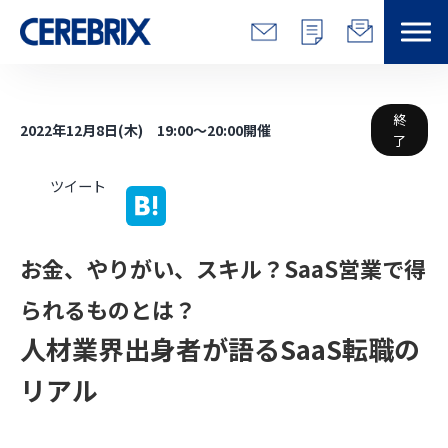
特長
終
2022年12月8日(木) 19:00～20:00開催
了
解決できる課題
ツイート
サービス
お金、やりがい、スキル？SaaS営業で得
事例
られるものとは？
コラム/営総研
人材業界出身者が語るSaaS転職の
セミナー
リアル
会社情報