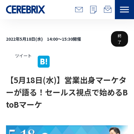
特長
終
2022年5月18日(水) 14:00～15:30開催
了
解決できる課題
ツイート
サービス
【5月18日(水)】営業出身マーケタ
事例
ーが語る！セールス視点で始めるB
コラム/営総研
toBマーケ
セミナー
会社情報