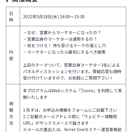
日
2022年5月18日(水) 14:00〜15:30
時
・なぜ、営業からマーケターになったの？
・営業出身のマーケターは通用するの？
・気をつけろ！ 待ち受けるマーケの落とし穴
内
・マーケターになったら最初にするべき施策
容
上記のテーマついて、営業出身マーケター3名による
パネルディスカッションを行います。質疑応答も随時
受け付けていますので、お気軽にご質問下さい！
本プログラムはWebシステム「Zoom」を利用して実
施いたします
視
聴
1 先ずは、お申込み情報をフォームにご記載下さい
方
2 ご記載のメールアドレス宛に「ウェビナー視聴用
法
URL」がサンクスメールで届きます
※メールの差出人は、ferret Oneセミナー運営事務局