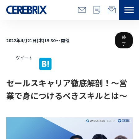
特長
終
2022年4月21日(木)19:30～ 開催
了
解決できる課題
ツイート
サービス
セールスキャリア徹底解剖！～営
事例
業で身につけるべきスキルとは～
コラム/営総研
セミナー
会社情報