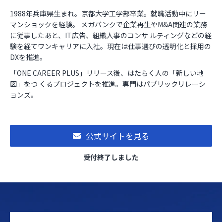
1988年兵庫県⽣まれ。京都⼤学⼯学部卒業。就職活動中にリー
マンショックを経験。 メガバンクで企業再⽣やM&A関連の業務
に従事したあと、IT広告、組織⼈事のコンサ ルティングなどの経
験を経てワンキャリアに⼊社。現在は仕事選びの透明化と採⽤の
DXを推進。
「ONE CAREER PLUS」リリース後、はたらく⼈の「新しい地
図」をつ くるプロジェクトを推進。専⾨はパブリックリレーシ
ョンズ。
公式サイトを見る
受付終了しました