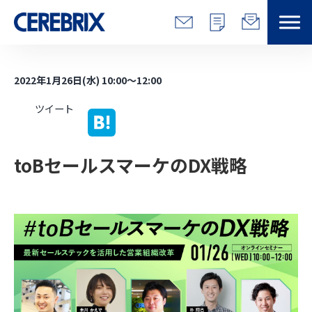
特長
2022年1月26日(水) 10:00～12:00
解決できる課題
ツイート
サービス
toBセールスマーケのDX戦略
事例
コラム/営総研
セミナー
会社情報