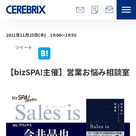
特長
2021年11月25日(木) 19:00～19:50
解決できる課題
ツイート
サービス
【bizSPA!主催】営業お悩み相談室
事例
コラム/営総研
セミナー
会社情報