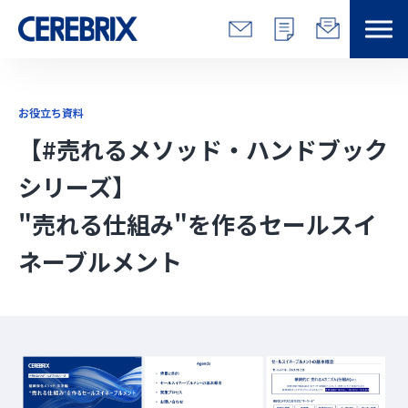
特長
お役立ち資料
解決できる課題
【#売れるメソッド・ハンドブック
シリーズ】
サービス
"売れる仕組み"を作るセールスイ
事例
ネーブルメント
コラム/営総研
セミナー
会社情報