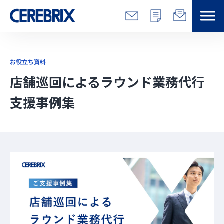
特長
お役立ち資料
解決できる課題
店舗巡回によるラウンド業務代行 
支援事例集
サービス
事例
コラム/営総研
セミナー
会社情報