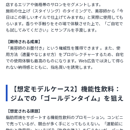
店するエリアや価格帯のサロンをセグメントします。
施術の仕上げ（スタイリング）のタイミングで、美容師から「今
日はこの新しいオイルで仕上げてみますね」と実際に使用しても
らいます。香りや手触りをその場で体験させた上で、「ご自宅で
も試してみてください」とサンプルを手渡します。
【期待される成果】
「美容師のお墨付き」という権威性を獲得できます 。また、使
用方法（適量やなじませ方）をプロがレクチャーするため、自宅
での使用体験も最高のものになります。Web広告では決して得ら
れない納得感とともに、指名買いを誘発します。
【想定モデルケース2】機能性飲料：
ジムでの「ゴールデンタイム」を狙え
【想定される課題】
脂肪燃焼をサポートする機能性飲料のプロモーション。コンビニ
で売っているが、競合が多く手にとってもらえない。「運動前に
飲むと効果的」というUSP（独自の強み）を伝えたいが、パッケ