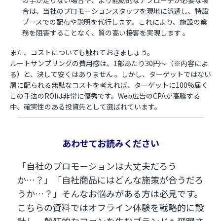
合は、当社のプロモーションスタッフを現地に派遣し、特設
ブースでの配布や説明を代行します。これにより、施設の業
務を阻害することなく、質の高い接客を実現します 。
また、コストについても触れておきましょう。
ルートサンプリングの費用感は、1部あたり30円〜（※内容によ
る）と、決して安くはありません 。しかし、ターゲットではない
層に配られる無駄なコストを考えれば、ターゲットに100%届く
この手法のROIは非常に優秀です。Web広告のCPAが高騰する
中、確実性のある投資先として選ばれています。
あわせてお読みください
「自社のプロモーションは大丈夫だろう
か…？」「自社商品にはどんな施策が合うだろ
うか…？」そんなお悩みがある方は必見です。
こちらの資料ではオフライン体験を戦略的に設
計し、熱狂的なファンを生むブランドへ飛躍さ