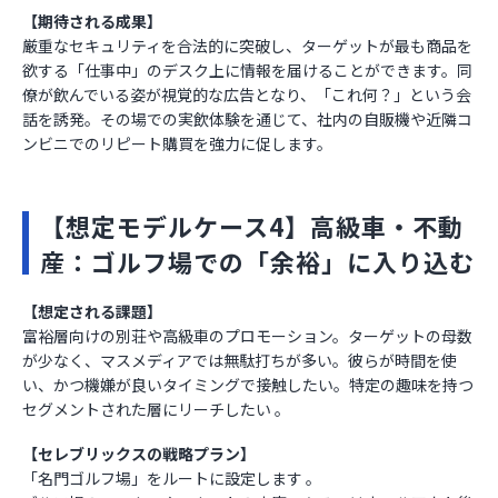
【期待される成果】
厳重なセキュリティを合法的に突破し、ターゲットが最も商品を
欲する「仕事中」のデスク上に情報を届けることができます。同
僚が飲んでいる姿が視覚的な広告となり、「これ何？」という会
話を誘発。その場での実飲体験を通じて、社内の自販機や近隣コ
ンビニでのリピート購買を強力に促します。
【想定モデルケース4】高級車・不動
産：ゴルフ場での「余裕」に入り込む
【想定される課題】
富裕層向けの別荘や高級車のプロモーション。ターゲットの母数
が少なく、マスメディアでは無駄打ちが多い。彼らが時間を使
い、かつ機嫌が良いタイミングで接触したい。特定の趣味を持つ
セグメントされた層にリーチしたい 。
【セレブリックスの戦略プラン】
「名門ゴルフ場」をルートに設定します 。