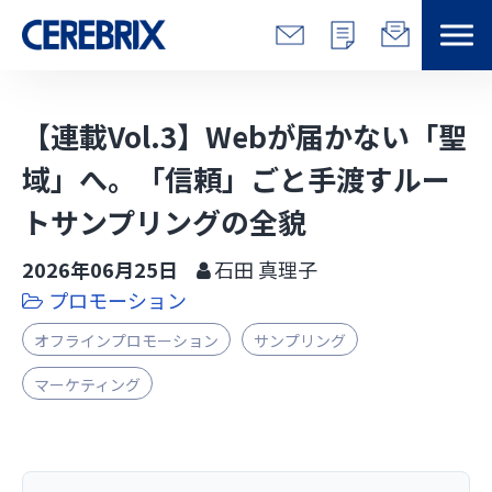
特長
【連載Vol.3】Webが届かない「聖
解決できる課題
域」へ。「信頼」ごと手渡すルー
トサンプリングの全貌
サービス
2026年06月25日
石田 真理子
事例
プロモーション
オフラインプロモーション
サンプリング
コラム/営総研
マーケティング
セミナー
会社情報