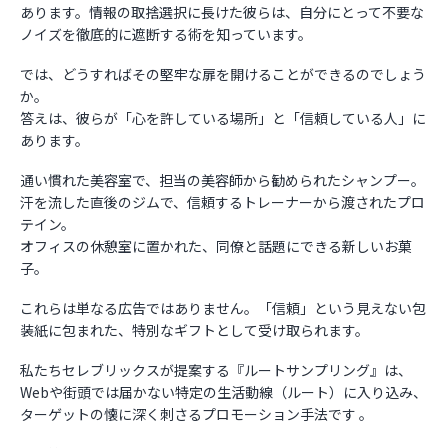
あります。情報の取捨選択に長けた彼らは、自分にとって不要な
ノイズを徹底的に遮断する術を知っています。
では、どうすればその堅牢な扉を開けることができるのでしょう
か。
答えは、彼らが「心を許している場所」と「信頼している人」に
あります。
通い慣れた美容室で、担当の美容師から勧められたシャンプー。
汗を流した直後のジムで、信頼するトレーナーから渡されたプロ
テイン。
オフィスの休憩室に置かれた、同僚と話題にできる新しいお菓
子。
これらは単なる広告ではありません。「信頼」という見えない包
装紙に包まれた、特別なギフトとして受け取られます。
私たちセレブリックスが提案する『ルートサンプリング』は、
Webや街頭では届かない特定の生活動線（ルート）に入り込み、
ターゲットの懐に深く刺さるプロモーション手法です 。