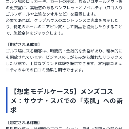
ゴルフ場のロッカーや、カートの座席、あるいはホールアウト後
の更衣室に、高級感のあるパンフレットとノベルティ（ロゴ入り
ゴルフボールや上質なタオルなど）を設置します。
必要であれば、クラブハウスのエントランスに実車を展示した
り、特定のホールのニアピン賞として商品を協賛したりすること
で、施設全体をジャックします。
【期待される成果】
ゴルフ場に来る顧客は、時間的・金銭的な余裕があり、精神的に
も開放されています。ビジネスのしがらみから離れたリラックス
した状態で、上質なブランド体験を提供できます。富裕層コミュ
ニティの中での口コミ効果も期待できます。
【想定モデルケース5】メンズコス
メ：サウナ・スパでの「素肌」への訴
求
【想定される課題】
男性用化粧水・洗顔料のプロモーション。男性は美容への関心が