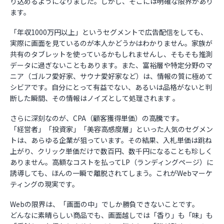
り込めるようになりました。しかし、そこには明確な限界があり
ます。
「年収1000万円以上」というセグメントで広告配信をしても、
実際に画面を見ているのが本人かどうかはわかりません。家族が
共有のタブレットを使っているかもしれませんし、そもそも推測
データに過ぎないこともあります。また、富裕層や特定分野のマ
ニア（ゴルフ愛好家、サウナ愛好家など）は、情報の質に極めて
シビアです。自分にとって有益でない、あるいは品格がないと判
断した瞬間、その情報はノイズとして処理されます 。
さらに深刻なのが、CPA（顧客獲得単価）の高騰です。
「経営者」「投資家」「美容高感度層」といった人気のセグメン
トは、あらゆる企業が狙っています。その結果、入札単価は跳ね
上がり、クリック単価だけで数百円、数千円になることも珍しく
ありません。高額なコストを払ってLP（ランディングページ）に
誘導しても、ほんの一瞬で離脱されてしまう。これがWebマーケ
ティングの現実です。
Webの限界は、「画面の中」でしか勝負できないことです。
どんなに素晴らしい商品でも、画面越しでは「香り」も「味」も